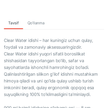
Tavsif
Qo‘llanma
Clear Water idishi – har kuningiz uchun qulay,
foydali va zamonaviy aksessuaringizdir.
Clear Water idishi yuqori sifatli borosilikat
shishasidan tayyorlangan bo‘lib, safar va
sayohatlarda ishonchli hamrohingiz bo‘ladi.
Qalinlashtirilgan silikon g‘ilof idishni mustahkam
himoya qiladi va uni qo‘lda qulay ushlab turish
imkonini beradi, qulay ergonomik qopqoq esa
suyuqlikning 100% to‘kilmasligini ta’minlaydi.
900 ml hajmli idishning o‘lchami: eni — 8 sm,