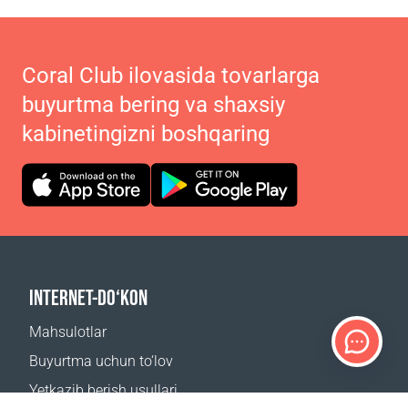
Coral Club ilovasida tovarlarga
buyurtma bering va shaxsiy
kabinetingizni boshqaring
INTERNET-DO‘KON
Mahsulotlar
Buyurtma uchun to‘lov
Yetkazib berish usullari