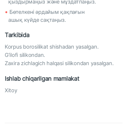
қыздырмаңыз және мұздатпаңыз.
Бөтелкені әрдайым қақпағын
ашық күйде сақтаңыз.
Tarkibida
Korpus borosilikat shishadan yasalgan.
G‘ilofi silikondan.
Zaxira zichlagich halqasi silikondan yasalgan.
Ishlab chiqarilgan mamlakat
Xitoy