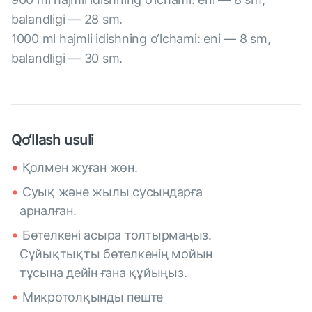
balandligi — 28 sm.
1000 ml hajmli idishning o‘lchami: eni — 8 sm,
balandligi — 30 sm.
Qo‘llash usuli
Қолмен жуған жөн.
Суық және жылы сусындарға
арналған.
Бөтелкені асыра толтырмаңыз.
Сұйықтықты бөтелкенің мойын
тұсына дейін ғана құйыңыз.
Микротолқынды пеште