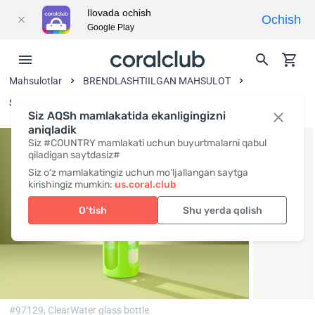
Ilovada ochish
Ochish
Google Play
Mahsulotlar
BRENDLASHTIILGAN MAHSULOT
Shisha butilkalar
Siz AQSh mamlakatida ekanligingizni
aniqladik
Siz #COUNTRY mamlakati uchun buyurtmalarni qabul
qiladigan saytdasiz#
Siz o‘z mamlakatingiz uchun mo‘ljallangan saytga
kirishingiz mumkin:
us.coral.club
O‘tish
Shu yerda qolish
#97129,
ClearWater glass bottle