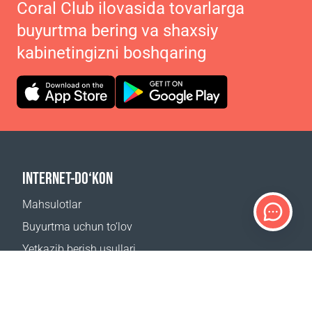
Coral Club ilovasida tovarlarga
buyurtma bering va shaxsiy
kabinetingizni boshqaring
INTERNET-DO‘KON
Mahsulotlar
Buyurtma uchun to‘lov
Yetkazib berish usullari
Qaytarish
Yetkazib berish kalkulyatori