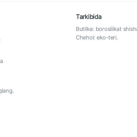
Tarkibida
Butilka: borosilikat shish
Chehol: eko-teri.
;
ga
qlang.