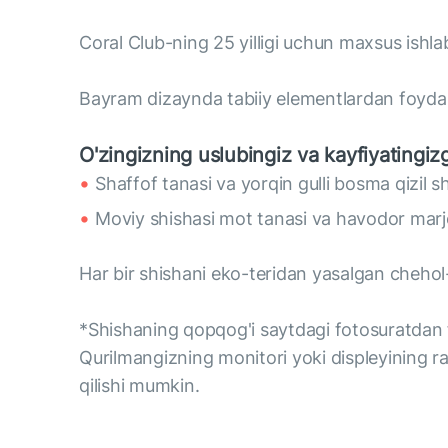
Coral Club-ning 25 yilligi uchun maxsus ishla
Bayram dizaynda tabiiy elementlardan foydal
O'zingizning uslubingiz va kayfiyatingi
Shaffof tanasi va yorqin gulli bosma qizil s
Moviy shishasi mot tanasi va havodor marjo
Har bir shishani eko-teridan yasalgan cheho
*Shishaning qopqog'i saytdagi fotosuratdan f
Qurilmangizning monitori yoki displeyining ran
qilishi mumkin.