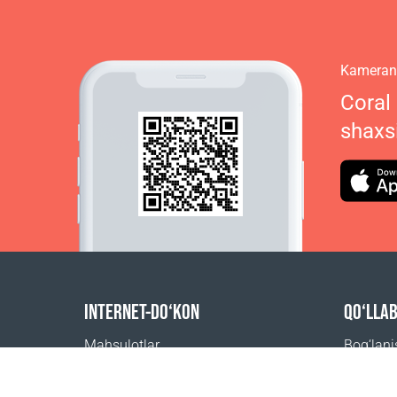
Kamerani
Coral
shaxs
INTERNET-DO‘KON
QO‘LLA
Mahsulotlar
Bog‘lan
Buyurtma uchun to‘lov
Tez-tez 