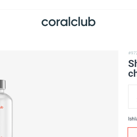
#97
Sh
ch
Ishl