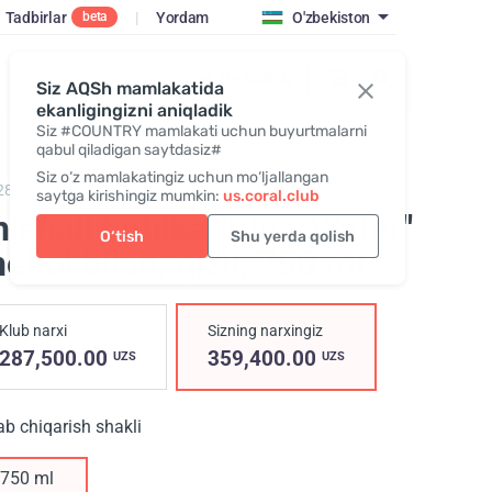
Tadbirlar
|
Yordam
O'zbekiston
beta
Kirish / Qo‘shilish
Siz AQSh mamlakatida
ekanligingizni aniqladik
Siz #COUNTRY mamlakati uchun buyurtmalarni
qabul qiladigan saytdasiz#
Siz o‘z mamlakatingiz uchun mo‘ljallangan
285,
Glass bottle "25th anniversary"
saytga kirishingiz mumkin:
us.coral.club
ishali butilka "ClearWater"
O‘tish
Shu yerda qolish
ehol bilan, qizil
, 750 ml
Klub narxi
Sizning narxingiz
287,500.00
359,400.00
UZS
UZS
ab chiqarish shakli
750 ml