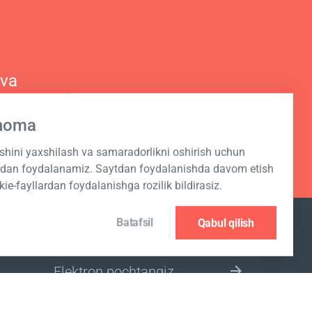
 va
hnoma
ashini yaxshilash va samaradorlikni oshirish uchun
ardan foydalanamiz. Saytdan foydalanishda davom etish
kie-fayllardan foydalanishga rozilik bildirasiz.
Batafsil
Qabul qilish
JO‘NATMAGA OBUNA BO‘LISH