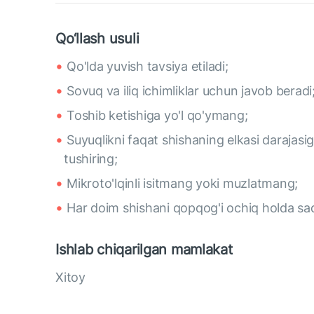
Qo‘llash usuli
Qo'lda yuvish tavsiya etiladi;
Sovuq va iliq ichimliklar uchun javob beradi
Toshib ketishiga yo'l qo'ymang;
Suyuqlikni faqat shishaning elkasi darajasi
tushiring;
Mikroto'lqinli isitmang yoki muzlatmang;
Har doim shishani qopqog'i ochiq holda sa
Ishlab chiqarilgan mamlakat
Xitoy