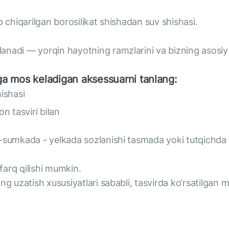
b chiqarilgan borosilikat shishadan suv shishasi.
anadi — yorqin hayotning ramzlarini va bizning asosiy
zga mos keladigan aksessuarni tanlang:
hishasi
n tasviri bilan
l-sumkada - yelkada sozlanishi tasmada yoki tutqichda 
arq qilishi mumkin.
g uzatish xususiyatlari sababli, tasvirda ko‘rsatilgan m