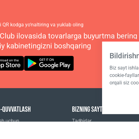
 QR kodga yo‘naltiring va yuklab oling
 Club ilovasida tovarlarga buyurtma bering
iy kabinetingizni boshqaring
Bildiris
Biz sayt ishl
cookie-fayll
orqali siz coo
B-QUVVATLASH
BIZNING SAYTLARIMIZ
ish uchun
Tadbirlar
beriladigan savollar
Coral Business Academy