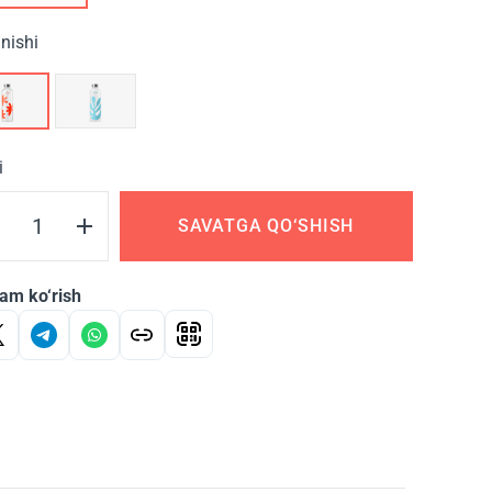
inishi
i
SAVATGA QO‘SHISH
am ko‘rish