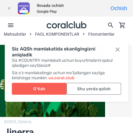
Ilovada ochish
Ochish
Google Play
Mahsulotlar
FAOL KOMPONENTLAR
Fitonutrientlar
Siz AQSh mamlakatida ekanligingizni
aniqladik
Siz #COUNTRY mamlakati uchun buyurtmalarni qabul
qiladigan saytdasiz#
Siz o‘z mamlakatingiz uchun mo‘ljallangan saytga
kirishingiz mumkin:
us.coral.club
O‘tish
Shu yerda qolish
#2303,
Ginerra
Jinerra