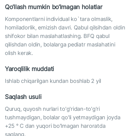
Qo‘llash mumkin bo‘lmagan holatlar
Komponentlarni individual ko`tara olmaslik,
homiladorlik, emizish davri. Qabul qilsihdan oldin
shifokor bilan maslahatlashing. BFQ qabul
qilishdan oldin, bolalarga pediatr maslahatini
olish kerak.
Yaroqlilik muddati
Ishlab chiqarilgan kundan boshlab 2 yil
Saqlash usuli
Quruq, quyosh nurlari to'g'ridan-to'g'ri
tushmaydigan, bolalar qo'li yetmaydigan joyda
+25 ° C dan yuqori bo'lmagan haroratda
saqlang.