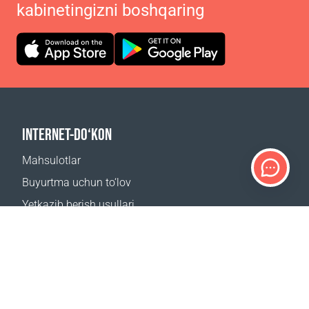
kabinetingizni boshqaring
INTERNET-DO‘KON
Mahsulotlar
Buyurtma uchun to‘lov
Yetkazib berish usullari
Qaytarish
Yetkazib berish kalkulyatori
Sayt xaritasi