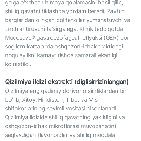
gelga o'xshash himoya qoplamasini hosil qilib,
shilliq qavatni tiklashga yordam beradi. Zaytun
barglaridan olingan polifenollar yumshatuvchi va
tinchlantiruvchi ta'sirga ega. Klinik tadqiqotda
Mucosave® gastroezofageal reflyuksi (GER) bor
sog'lom kattalarda oshqozon-ichak traktidagi
noqulaylikni kamaytirishda samarali ekanligi
ko'rsatildi.
Qizilmiya ildizi ekstrakti (diglisirrizinlangan)
Qizilmiya eng qadimiy dorivor oʻsimliklardan biri
boʻlib, Xitoy, Hindiston, Tibet va Misr
shifokorlarining sevimli vositasi hisoblanadi.
Qizilmiya ildizida shilliq qavatning yaxlitligini va
oshqozon-ichak mikroflorasi muvozanatini
saqlaydigan flavonoidlar va shilliq moddalar