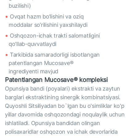
buzilishi)
Ovqat hazm bo‘lishini va oziq
moddalar so‘rilishini yaxshilaydi
Oshqozon-ichak trakti salomatligini
qo'llab-quvvatlaydi
Tarkibida samaradorligi isbotlangan
patentlangan Mucosave®
ingrediyenti mavjud
Patentlangan Mucosave® kompleksi
Opunsiya bandi (poyalari) ekstrakti va zaytun
barglari ekstraktining sinergik kombinatsiyasi.
Quyoshli Sitsiliyadan bo`lgan bu o'simliklar ko'p
yillar davomida oshqozondagi noqulaylik uchun
ishlatiladi. Opunsiya bandidan olingan
polisaxaridlar oshqozon va ichak devorlarida