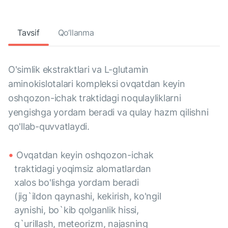
Tavsif
Qo‘llanma
O'simlik ekstraktlari va L-glutamin
aminokislotalari kompleksi ovqatdan keyin
oshqozon-ichak traktidagi noqulayliklarni
yengishga yordam beradi va qulay hazm qilishni
qo'llab-quvvatlaydi.
Ovqatdan keyin oshqozon-ichak
traktidagi yoqimsiz alomatlardan
xalos bo'lishga yordam beradi
(jig`ildon qaynashi, kekirish, ko'ngil
aynishi, bo`kib qolganlik hissi,
g`urillash, meteorizm, najasning