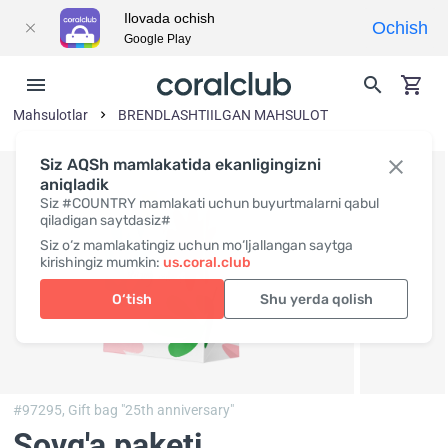
Ilovada ochish
Ochish
Google Play
Mahsulotlar
BRENDLASHTIILGAN MAHSULOT
Siz AQSh mamlakatida ekanligingizni
aniqladik
Siz #COUNTRY mamlakati uchun buyurtmalarni qabul
qiladigan saytdasiz#
Siz o‘z mamlakatingiz uchun mo‘ljallangan saytga
kirishingiz mumkin:
us.coral.club
O‘tish
Shu yerda qolish
#97295,
Gift bag "25th anniversary"
Sovg'a paketi