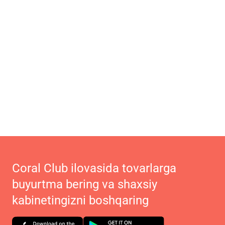
Coral Club ilovasida tovarlarga
buyurtma bering va shaxsiy
kabinetingizni boshqaring