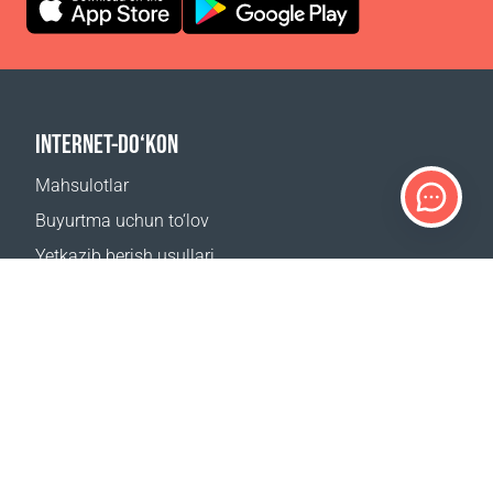
INTERNET-DO‘KON
Mahsulotlar
Buyurtma uchun to‘lov
Yetkazib berish usullari
Qaytarish
Yetkazib berish kalkulyatori
Sayt xaritasi
QO‘LLAB-QUVVATLASH
Bog‘lanish uchun