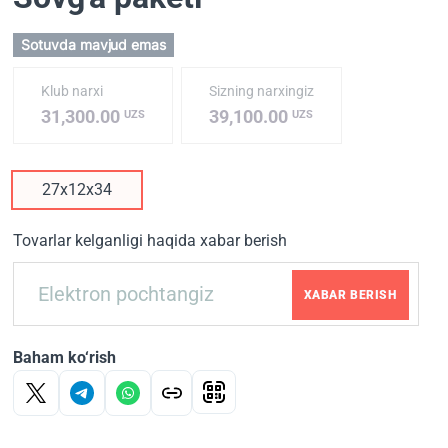
Sotuvda mavjud emas
Klub narxi
Sizning narxingiz
31,300.00
39,100.00
UZS
UZS
27x12x34
Tovarlar kelganligi haqida xabar berish
XABAR BERISH
Baham ko‘rish