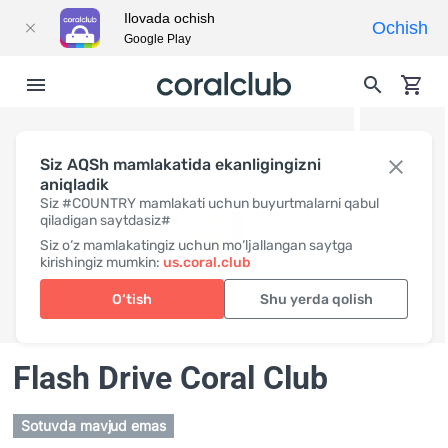
Ilovada ochish
Ochish
Google Play
Siz AQSh mamlakatida ekanligingizni
aniqladik
Siz #COUNTRY mamlakati uchun buyurtmalarni qabul
qiladigan saytdasiz#
Siz o‘z mamlakatingiz uchun mo‘ljallangan saytga
kirishingiz mumkin:
us.coral.club
O‘tish
Shu yerda qolish
Flash Drive Coral Club
Sotuvda mavjud emas