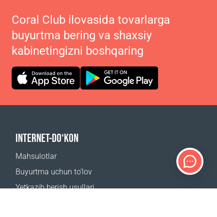
Coral Club ilovasida tovarlarga
buyurtma bering va shaxsiy
kabinetingizni boshqaring
INTERNET-DO‘KON
Mahsulotlar
Buyurtma uchun to‘lov
Yetkazib berish usullari
Qaytarish