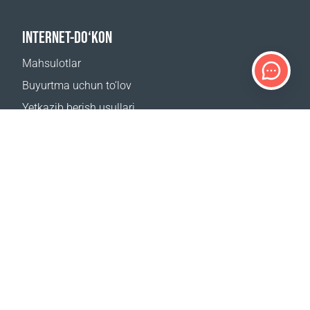
INTERNET-DO‘KON
Mahsulotlar
Buyurtma uchun to‘lov
Yetkazib berish usullari
Qaytarish
Yetkazib berish kalkulyatori
Sayt xaritasi
QO‘LLAB-QUVVATLASH
Bog‘lanish uchun
Tez-tez beriladigan savollar
Qayerdan sotib olsa boʻladi