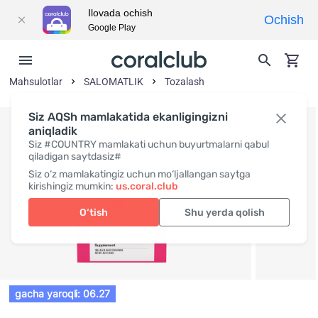
Ilovada ochish
Ochish
Google Play
Mahsulotlar
SALOMATLIK
Tozalash
Siz AQSh mamlakatida ekanligingizni
aniqladik
Siz #COUNTRY mamlakati uchun buyurtmalarni qabul
qiladigan saytdasiz#
Siz o‘z mamlakatingiz uchun mo‘ljallangan saytga
kirishingiz mumkin:
us.coral.club
O‘tish
Shu yerda qolish
gacha yaroqli: 06.27