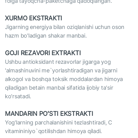
folga tayoqcha-paketchaga qadoqlangan.
XURMO EKSTRAKTI
Jigarning energiya bilan oziqlanishi uchun oson
hazm bo'ladigan shakar manbai.
GOJI REZAVORI EXTRAKTI
Ushbu antioksidant rezavorlar jigarga yog
'almashinuvini me`yorlashtiradigan va jigarni
alkogol va boshqa toksik moddalardan himoya
qiladigan betain manbai sifatida ijobiy ta'sir
ko'rsatadi.
MANDARIN POʻSTI EKSTRAKTI
Yog'larning parchalanishini tezlashtiradi, C
vitamininiyo`qotilishdan himoya qiladi.