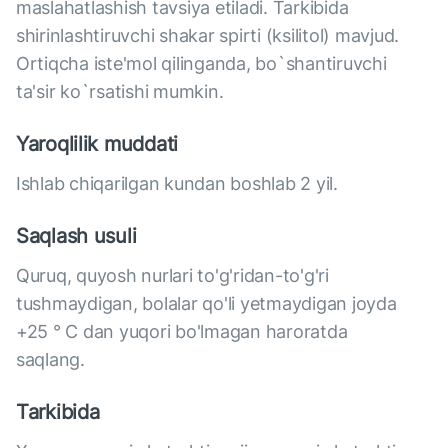
maslahatlashish tavsiya etiladi. Tarkibida
shirinlashtiruvchi shakar spirti (ksilitol) mavjud.
Ortiqcha iste'mol qilinganda, bo`shantiruvchi
ta'sir ko`rsatishi mumkin.
Yaroqlilik muddati
Ishlab chiqarilgan kundan boshlab 2 yil.
Saqlash usuli
Quruq, quyosh nurlari to'g'ridan-to'g'ri
tushmaydigan, bolalar qo'li yetmaydigan joyda
+25 ° C dan yuqori bo'lmagan haroratda
saqlang.
Tarkibida