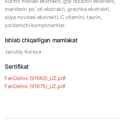
Xurmo mevasi ekstrakti, goji rezavori ekstrakti,
mandarin po`sti ekstrakti, grechka ekstrakti,
soya novdasi ekstrakti, C vitamini, taurin,
yordamchi komponentlar.
Ishlab chiqarilgan mamlakat
Janubiy Koreya
Sertifikat
FanDetox (91663)_UZ.pdf
FanDetox (91675)_UZ.pdf