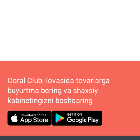
Coral Club ilovasida tovarlarga
buyurtma bering va shaxsiy
kabinetingizni boshqaring