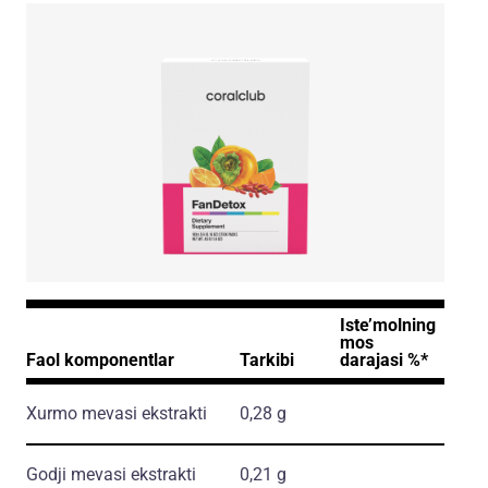
Iste’molning
mos
Faol komponentlar
Tarkibi
darajasi %*
Xurmo mevasi ekstrakti
0,28 g
Godji mevasi ekstrakti
0,21 g