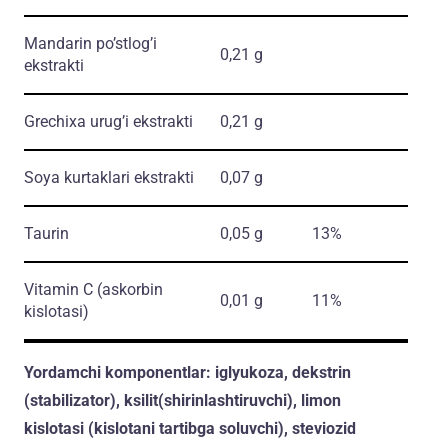
Mandarin po’stlog’i
0,21 g
ekstrakti
Grechixa urug’i ekstrakti
0,21 g
Soya kurtaklari ekstrakti
0,07 g
Taurin
0,05 g
13%
Vitamin C
(askorbin
0,01 g
11%
kislotasi)
Yordamchi komponentlar:
iglyukoza, dekstrin
(stabilizator), ksilit(shirinlashtiruvchi), limon
kislotasi (kislotani tartibga soluvchi), steviozid