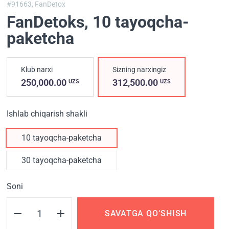
#91663,
FanDetox
FanDetoks
, 10 tayoqcha-
paketcha
Klub narxi
Sizning narxingiz
250,000.00
312,500.00
UZS
UZS
Ishlab chiqarish shakli
10 tayoqcha-paketcha
30 tayoqcha-paketcha
Soni
SAVATGA QO‘SHISH