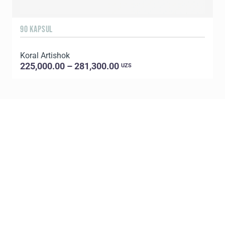
90 KAPSUL
1
Koral Artishok
K
225,000.00 – 281,300.00
UZS