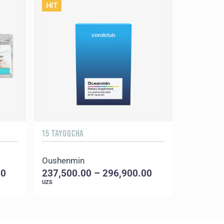
HIT
Sale 20%
01 - 31.0
15 TAYOQCHA
30 TAYOQC
Oushenmin
FanDeto
00
237,500.00 – 296,900.00
520,000
UZS
UZS