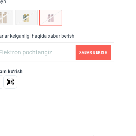
ayn
rlar kelganligi haqida xabar berish
XABAR BERISH
am ko‘rish