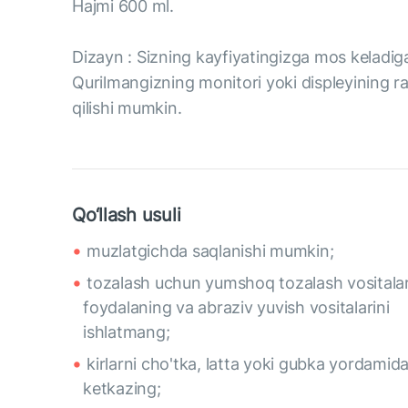
Hajmi 600 ml.
Dizayn : Sizning kayfiyatingizga mos keladig
Qurilmangizning monitori yoki displeyining ran
qilishi mumkin.
Qo‘llash usuli
muzlatgichda saqlanishi mumkin;
tozalash uchun yumshoq tozalash vositala
foydalaning va abraziv yuvish vositalarini
ishlatmang;
kirlarni cho'tka, latta yoki gubka yordamid
ketkazing;