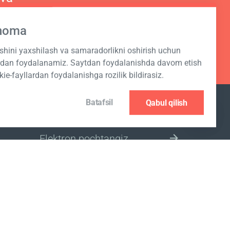
hnoma
ashini yaxshilash va samaradorlikni oshirish uchun
ardan foydalanamiz. Saytdan foydalanishda davom etish
kie-fayllardan foydalanishga rozilik bildirasiz.
Batafsil
Qabul qilish
JO‘NATMAGA OBUNA BO‘LISH
BOZOR UCHUN MINTAQANI
TANLANG