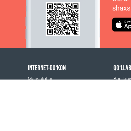
shaxs
INTERNET-DO‘KON
QO‘LLA
Mahsulotlar
Bog‘lan
Buyurtma uchun to‘lov
Tez-tez 
Yetkazib berish usullari
Qayerdan
Qaytarish
Yetkazib berish kalkulyatori
Sayt xaritasi