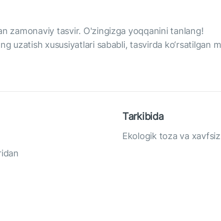
an zamonaviy tasvir. O'zingizga yoqqanini tanlang!
g uzatish xususiyatlari sababli, tasvirda ko‘rsatilgan m
Tarkibida
Ekologik toza va xavfsi
ridan
a