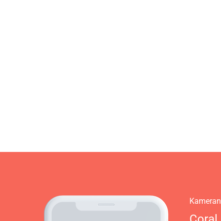
Kamerani
Coral