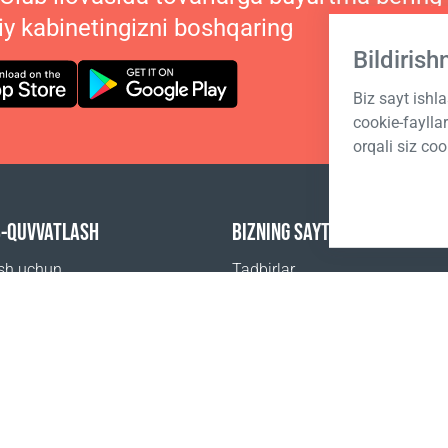
iy kabinetingizni boshqaring
Bildiris
Biz sayt ishl
cookie-fayll
orqali siz coo
B-QUVVATLASH
BIZNING SAYTLARIMIZ
ish uchun
Tadbirlar
beriladigan savollar
Coral Business Academy
 sotib olsa boʻladi