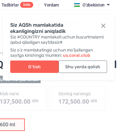
Tadbirlar
|
Yordam
O'zbekiston
beta
Kirish / Qo‘shilish
Siz AQSh mamlakatida
ekanligingizni aniqladik
Siz #COUNTRY mamlakati uchun buyurtmalarni
qabul qiladigan saytdasiz#
Siz o‘z mamlakatingiz uchun mo‘ljallangan
718,
EQUA 600 plastic bottle
saytga kirishingiz mumkin:
us.coral.club
UA plastik butilka
, 600 ml
O‘tish
Shu yerda qolish
tuvda mavjud emas
Klub narxi
Sizning narxingiz
137,500.00
172,500.00
UZS
UZS
600 ml