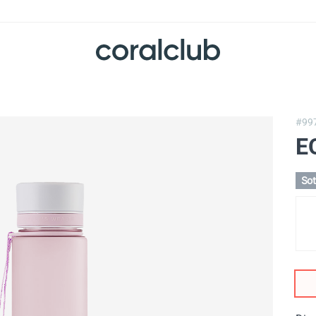
#99
EQ
So