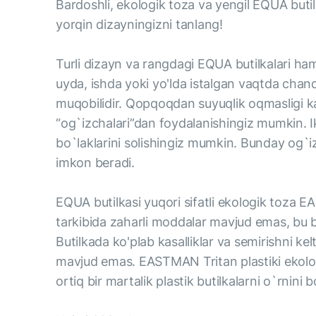
Bardoshli, ekologik toza va yengil EQUA buti
yorqin dizayningizni tanlang!
Turli dizayn va rangdagi EQUA butilkalari ham
uyda, ishda yoki yo'lda istalgan vaqtda chanq
muqobilidir. Qopqoqdan suyuqlik oqmasligi k
“og`izchalari”dan foydalanishingiz mumkin. Ikk
bo`laklarini solishingiz mumkin. Bunday og`iz
imkon beradi.
EQUA butilkasi yuqori sifatli ekologik toza 
tarkibida zaharli moddalar mavjud emas, bu but
Butilkada ko'plab kasalliklar va semirishni kel
mavjud emas. EASTMAN Tritan plastiki ekologi
ortiq bir martalik plastik butilkalarni o`rnini b