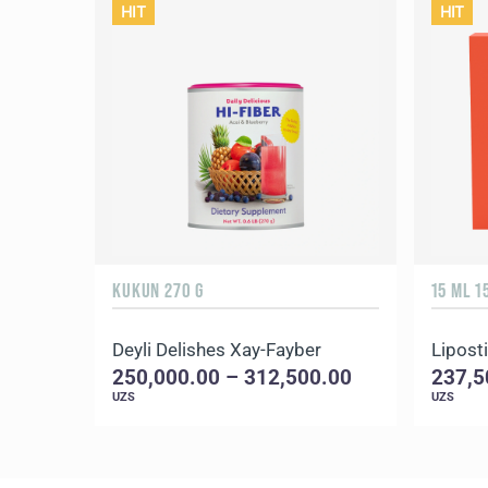
HIT
HIT
KUKUN 270 G
15 ML 
Deyli Delishes Xay-Fayber
Liposti
250,000.00 – 312,500.00
237,5
UZS
UZS