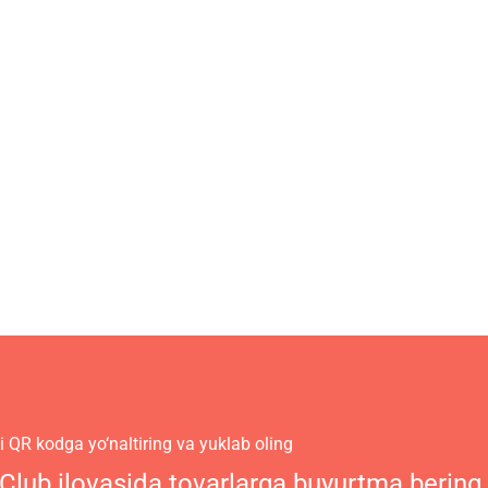
 QR kodga yo‘naltiring va yuklab oling
 Club ilovasida tovarlarga buyurtma bering