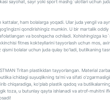
lkasi sayohat, sayr yoki sport mashg`ulotlari uchun ju
 kattalar, ham bolalarga yoqadi. Ular juda yengil va ayn
og'ingizni qondirishingiz mumkin. U bir martalik oddiy p
afolatlangan va boshqacha ochiladi. Xohishingizga ko`r
inchisi fitnes kokteyllarini tayyorlash uchun mos, axir s
 qismi bolalar uchun juda qulay bo'ladi, butilkaning tas
EASTMAN Tritan plastikidan tayyorlangan. Material zarba
ilka ichidagi suyuqlikning ta'mi va sifati o'zgarmasligini
tirib chiqaradiga, ko'plab plastik qadoq va butilkalarnin
k toza, u butunlay qayta ishlanadi va atrof-muhitni ifl
osadi!