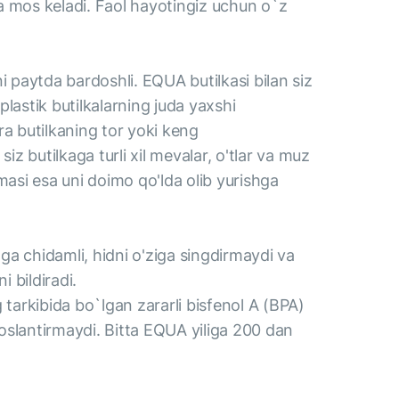
da mos keladi. Faol hayotingiz uchun o`z
i paytda bardoshli. EQUA butilkasi bilan siz
lastik butilkalarning juda yaxshi
a butilkaning tor yoki keng
iz butilkaga turli xil mevalar, o'tlar va muz
masi esa uni doimo qo'lda olib yurishga
ga chidamli, hidni o'ziga singdirmaydi va
 bildiradi.
g tarkibida bo`lgan zararli bisfenol A (BPA)
oslantirmaydi. Bitta EQUA yiliga 200 dan