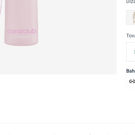
Diz
Tova
Bah