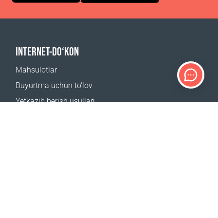
INTERNET-DO‘KON
Mahsulotlar
Buyurtma uchun to‘lov
Yetkazib berish usullari
Qaytarish
Yetkazib berish kalkulyatori
Sayt xaritasi
QO‘LLAB-QUVVATLASH
Bog‘lanish uchun
Tez-tez beriladigan savollar