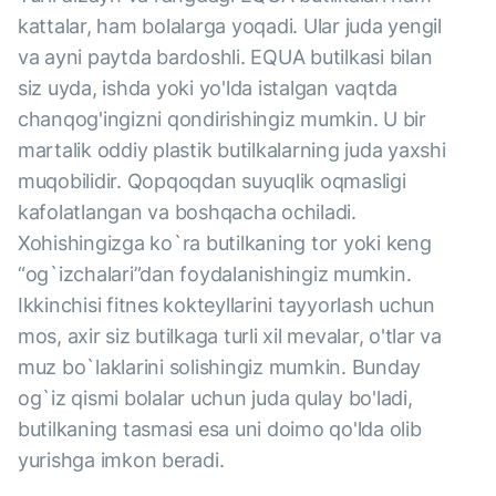
kattalar, ham bolalarga yoqadi. Ular juda yengil
va ayni paytda bardoshli. EQUA butilkasi bilan
siz uyda, ishda yoki yo'lda istalgan vaqtda
chanqog'ingizni qondirishingiz mumkin. U bir
martalik oddiy plastik butilkalarning juda yaxshi
muqobilidir. Qopqoqdan suyuqlik oqmasligi
kafolatlangan va boshqacha ochiladi.
Xohishingizga ko`ra butilkaning tor yoki keng
“og`izchalari”dan foydalanishingiz mumkin.
Ikkinchisi fitnes kokteyllarini tayyorlash uchun
mos, axir siz butilkaga turli xil mevalar, o'tlar va
muz bo`laklarini solishingiz mumkin. Bunday
og`iz qismi bolalar uchun juda qulay bo'ladi,
butilkaning tasmasi esa uni doimo qo'lda olib
yurishga imkon beradi.