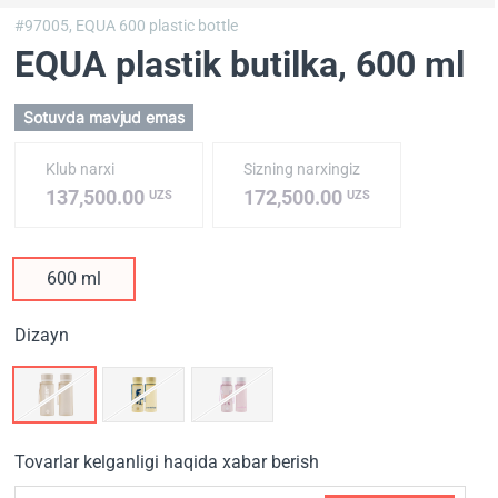
#97005,
EQUA 600 plastic bottle
EQUA plastik butilka
, 600 ml
Sotuvda mavjud emas
Klub narxi
Sizning narxingiz
137,500.00
172,500.00
UZS
UZS
600 ml
Dizayn
Tovarlar kelganligi haqida xabar berish