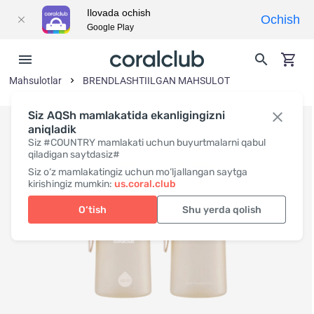
Ilovada ochish
Ochish
Google Play
Mahsulotlar
BRENDLASHTIILGAN MAHSULOT
Siz AQSh mamlakatida ekanligingizni
aniqladik
Siz #COUNTRY mamlakati uchun buyurtmalarni qabul
qiladigan saytdasiz#
Siz o‘z mamlakatingiz uchun mo‘ljallangan saytga
kirishingiz mumkin:
us.coral.club
O‘tish
Shu yerda qolish