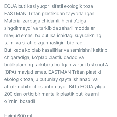
EQUA butilkasi yuqori sifatli ekologik toza
EASTMAN Tritan plastikidan tayyorlangan.
Material zarbaga chidamli, hidni o'ziga
singdirmaydi va tarkibida zaharli moddalar
mavjud emas, bu butilka ichidagi suyuqlikning
ta'mi va sifati o'zgarmasligini bildiradi.
Butilkada ko'plab kasalliklar va semirishni keltirib
chiqaradiga, ko'plab plastik qadoq va
butilkalarning tarkibida bo`lgan zararli bisfenol A
(BPA) mavjud emas. EASTMAN Tritan plastiki
ekologik toza, u butunlay qayta ishlanadi va
atrof-muhitni ifloslantirmaydi. Bitta EQUA yiliga
200 dan ortiq bir martalik plastik butilkalarni
o`rnini bosadi!
Hajmi 600 ml.