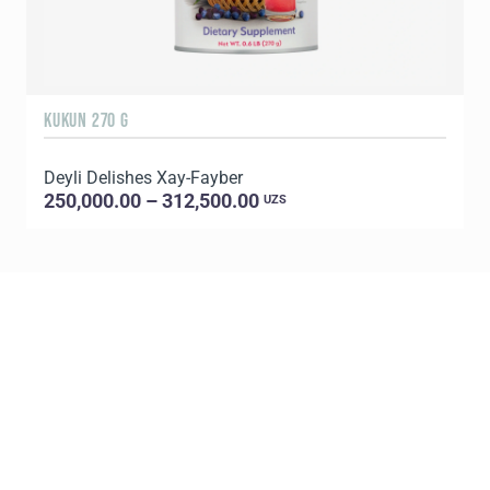
KUKUN 270 G
1
Deyli Delishes Xay-Fayber
L
250,000.00 – 312,500.00
UZS