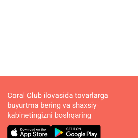
Coral Club ilovasida tovarlarga
buyurtma bering va shaxsiy
kabinetingizni boshqaring