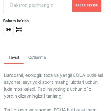
XABAR BERISH
Baham ko‘rish
Tavsif
Qo‘llanma
Bardoshli, ekologik toza va yengil EQUA butilkasi
sayohat, sayr yoki sport mashg`ulotlari uchun
juda mos keladi. Faol hayotingiz uchun o`z
yorqin dizayningizni tanlang!
Turli dizayn va rangdagi EQUA butilkalari ham