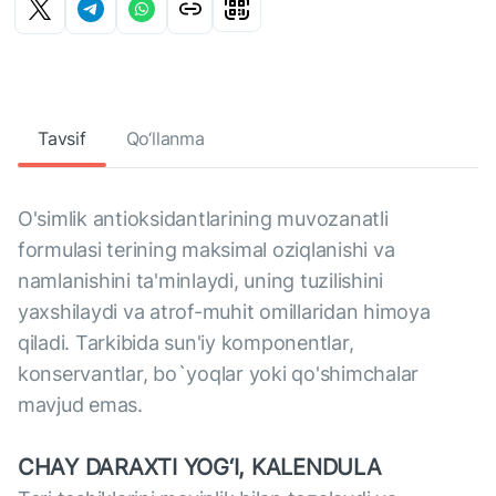
Tavsif
Qo‘llanma
O'simlik antioksidantlarining muvozanatli
formulasi terining maksimal oziqlanishi va
namlanishini ta'minlaydi, uning tuzilishini
yaxshilaydi va atrof-muhit omillaridan himoya
qiladi. Tarkibida sun'iy komponentlar,
konservantlar, bo`yoqlar yoki qo'shimchalar
mavjud emas.
CHAY DARAXTI YOG‘I, KALENDULA