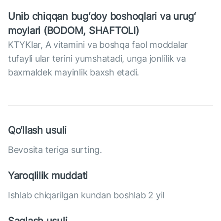
Unib chiqqan bug‘doy boshoqlari va urug‘
moylari (BODOM, SHAFTOLI)
KTYKlar, A vitamini va boshqa faol moddalar
tufayli ular terini yumshatadi, unga jonlilik va
baxmaldek mayinlik baxsh etadi.
Qo‘llash usuli
Bevosita teriga surting.
Yaroqlilik muddati
Ishlab chiqarilgan kundan boshlab 2 yil