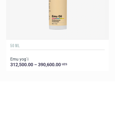
50 ML
1
Emu yog`i
E
312,500.00 – 390,600.00
UZS