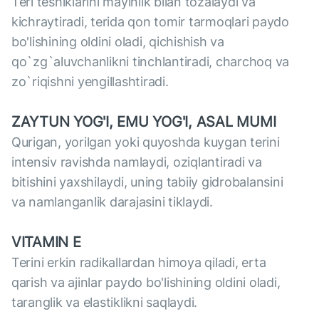
Teri teshiklarini mayinlik bilan tozalaydi va
kichraytiradi, terida qon tomir tarmoqlari paydo
bo'lishining oldini oladi, qichishish va
qo`zg`aluvchanlikni tinchlantiradi, charchoq va
zo`riqishni yengillashtiradi.
ZAYTUN YOG'I, EMU YOG'I, ASAL MUMI
Qurigan, yorilgan yoki quyoshda kuygan terini
intensiv ravishda namlaydi, oziqlantiradi va
bitishini yaxshilaydi, uning tabiiy gidrobalansini
va namlanganlik darajasini tiklaydi.
VITAMIN E
Terini erkin radikallardan himoya qiladi, erta
qarish va ajinlar paydo bo'lishining oldini oladi,
taranglik va elastiklikni saqlaydi.