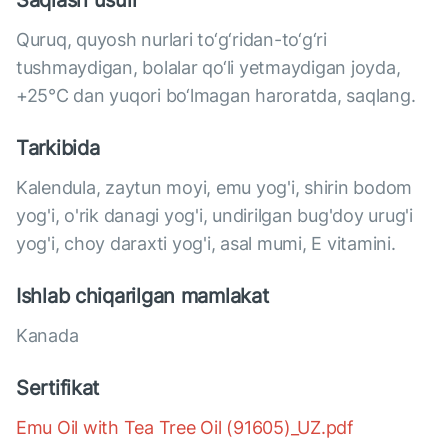
Saqlash usuli
Quruq, quyosh nurlari to‘g‘ridan-to‘g‘ri
tushmaydigan, bolalar qo‘li yetmaydigan joyda,
+25°C dan yuqori bo‘lmagan haroratda, saqlang.
Tarkibida
Kalendula, zaytun moyi, emu yog'i, shirin bodom
yog'i, o'rik danagi yog'i, undirilgan bug'doy urug'i
yog'i, choy daraxti yog'i, asal mumi, E vitamini.
Ishlab chiqarilgan mamlakat
Kanada
Sertifikat
Emu Oil with Tea Tree Oil (91605)_UZ.pdf