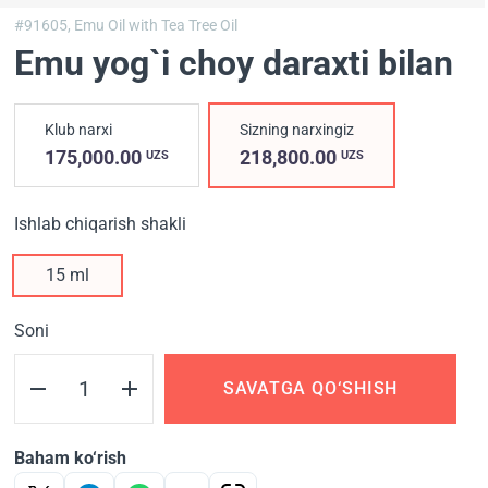
#91605,
Emu Oil with Tea Tree Oil
Emu yog`i choy daraxti bilan
Klub narxi
Sizning narxingiz
175,000.00
218,800.00
UZS
UZS
Ishlab chiqarish shakli
15 ml
Soni
SAVATGA QO‘SHISH
Baham ko‘rish