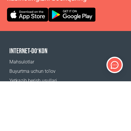
INTERNET-DO‘KON
Mahsulotlar
Buyurtma uchun to‘lov
Yetkazib berish usullari
Qaytarish
Yetkazib berish kalkulyatori
Sayt xaritasi
QO‘LLAB-QUVVATLASH