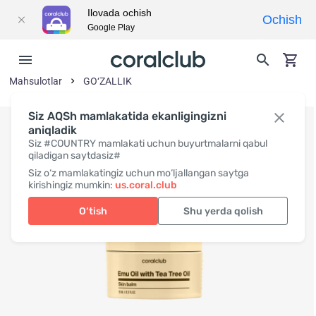
Ilovada ochish
Ochish
Google Play
Mahsulotlar
GO‘ZALLIK
Siz AQSh mamlakatida ekanligingizni
aniqladik
Siz #COUNTRY mamlakati uchun buyurtmalarni qabul
qiladigan saytdasiz#
Siz o‘z mamlakatingiz uchun mo‘ljallangan saytga
kirishingiz mumkin:
us.coral.club
O‘tish
Shu yerda qolish