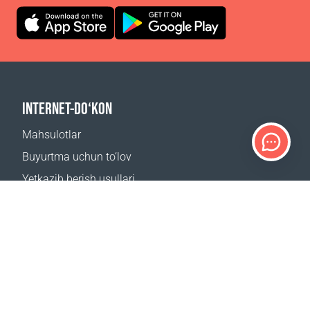
INTERNET-DO‘KON
Mahsulotlar
Buyurtma uchun to‘lov
Yetkazib berish usullari
Qaytarish
Yetkazib berish kalkulyatori
Sayt xaritasi
QO‘LLAB-QUVVATLASH