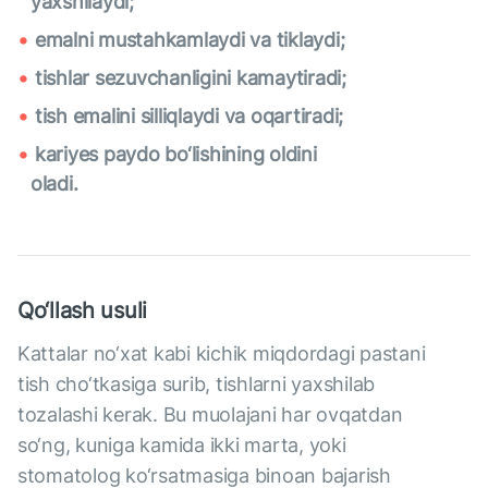
yaxshilaydi;
emalni mustahkamlaydi va tiklaydi;
tishlar sezuvchanligini kamaytiradi;
tish emalini silliqlaydi va oqartiradi;
kariyes paydo bo‘lishining oldini
oladi.
Qo‘llash usuli
Kattalar no‘xat kabi kichik miqdordagi pastani
tish cho‘tkasiga surib, tishlarni yaxshilab
tozalashi kerak. Bu muolajani har ovqatdan
so‘ng, kuniga kamida ikki marta, yoki
stomatolog ko‘rsatmasiga binoan bajarish