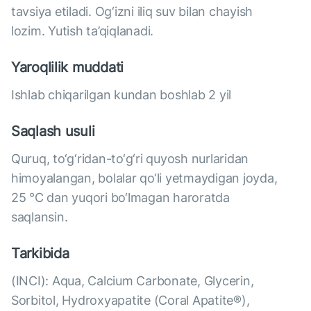
tavsiya etiladi. Og‘izni iliq suv bilan chayish
lozim. Yutish ta’qiqlanadi.
Yaroqlilik muddati
Ishlab chiqarilgan kundan boshlab 2 yil
Saqlash usuli
Quruq, to‘g‘ridan-to‘g‘ri quyosh nurlaridan
himoyalangan, bolalar qo‘li yetmaydigan joyda,
25 °C dan yuqori bo‘lmagan haroratda
saqlansin.
Tarkibida
(INCI): Aqua, Calcium Carbonate, Glycerin,
Sorbitol, Hydroxyapatite (Coral Apatite®),