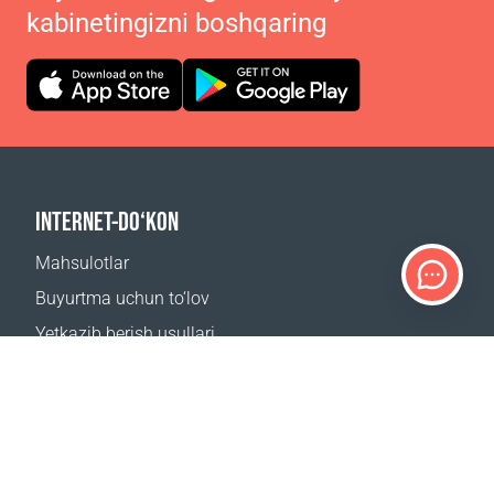
kabinetingizni boshqaring
INTERNET-DO‘KON
Mahsulotlar
Buyurtma uchun to‘lov
Yetkazib berish usullari
Qaytarish
Yetkazib berish kalkulyatori
Sayt xaritasi