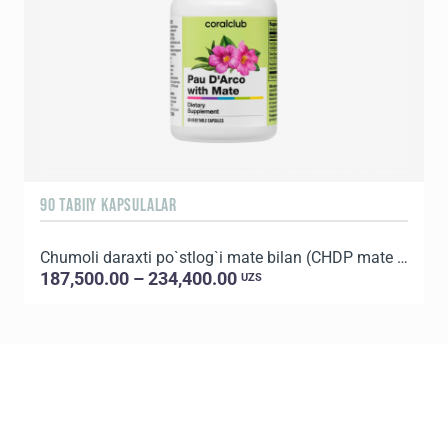
90 TABIIY KAPSULALAR
9
Chumoli daraxti po`stlog`i mate bilan (CHDP mate bilan)
S
187,500.00 – 234,400.00
UZS