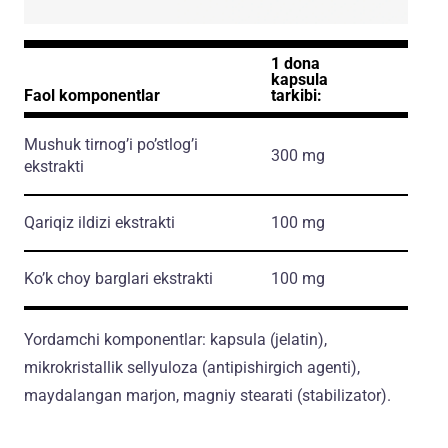
1 dona
kapsula
Faol komponentlar
tarkibi:
Mushuk tirnog’i po’stlog’i
300 mg
ekstrakti
Qariqiz ildizi ekstrakti
100 mg
Ko’k choy barglari ekstrakti
100 mg
Yordamchi komponentlar: kapsula (jelatin),
mikrokristallik sellyuloza (antipishirgich agenti),
maydalangan marjon, magniy stearati (stabilizator).