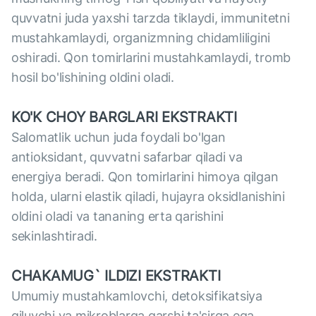
quvvatni juda yaxshi tarzda tiklaydi, immunitetni
mustahkamlaydi, organizmning chidamliligini
oshiradi. Qon tomirlarini mustahkamlaydi, tromb
hosil bo'lishining oldini oladi.
KO'K CHOY BARGLARI EKSTRAKTI
Salomatlik uchun juda foydali bo'lgan
antioksidant, quvvatni safarbar qiladi va
energiya beradi. Qon tomirlarini himoya qilgan
holda, ularni elastik qiladi, hujayra oksidlanishini
oldini oladi va tananing erta qarishini
sekinlashtiradi.
CHAKAMUG` ILDIZI EKSTRAKTI
Umumiy mustahkamlovchi, detoksifikatsiya
qiluvchi va mikroblarga qarshi ta'sirga ega.