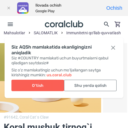
Ilovada ochish
Ochish
Google Play
Mahsulotlar
SALOMATLIK
Immunitetni qo‘llab-quvvatlash
Siz AQSh mamlakatida ekanligingizni
aniqladik
Siz #COUNTRY mamlakati uchun buyurtmalarni qabul
qiladigan saytdasiz#
Siz o‘z mamlakatingiz uchun mo‘ljallangan saytga
kirishingiz mumkin:
us.coral.club
O‘tish
Shu yerda qolish
#91642,
Coral Cat`s Claw
Koral mushuk tirnog`i