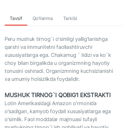
Tavsif
Qo‘llanma
Tarkibi
Peru mushuk tirnog`i o'simligi yallig'lanishga
qarshi va immunitetni faollashtiruvchi
xususiyatlarga ega. Chakamug ` ildizi va ko`k
choy bilan birgalikda u organizmning hayotiy
tonusini oshiradi. Organizmning kuchsizlanishi
va umumiy holsizlikda foydalidir.
MUSHUK TIRNOG`I QOBIG'I EKSTRAKTI
Lotin Amerikasidagi Amazon o'rmonida
o'sadigan, kamyob foydali xususiyatlarga ega
o'simlik. Faol moddalar majmuasi tufayli
mushukning tirnog`i ish qobiliyati va hayotiy