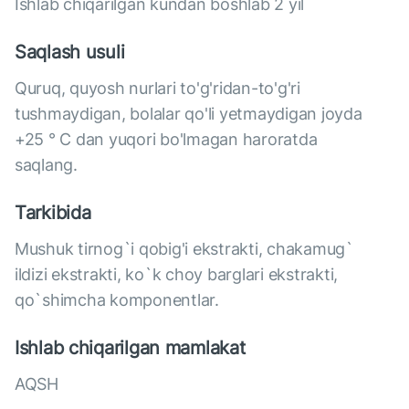
Ishlab chiqarilgan kundan boshlab 2 yil
Saqlash usuli
Quruq, quyosh nurlari to'g'ridan-to'g'ri
tushmaydigan, bolalar qo'li yetmaydigan joyda
+25 ° C dan yuqori bo'lmagan haroratda
saqlang.
Tarkibida
Mushuk tirnog`i qobig'i ekstrakti, chakamug`
ildizi ekstrakti, ko`k choy barglari ekstrakti,
qo`shimcha komponentlar.
Ishlab chiqarilgan mamlakat
AQSH