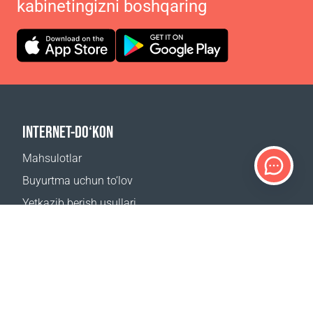
kabinetingizni boshqaring
INTERNET-DO‘KON
Mahsulotlar
Buyurtma uchun to‘lov
Yetkazib berish usullari
Qaytarish
Yetkazib berish kalkulyatori
Sayt xaritasi