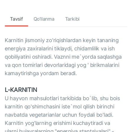
Tavsif
Qo‘llanma
Tarkibi
Karnitin jismoniy zo'riqishlardan keyin tananing
energiya zaxiralarini tiklaydi, chidamlilik va ish
qobiliyatini oshiradi. Vaznni me`yorda saqlashga
va qon tomirlari devorlaridagi yog ' birikmalarini
kamaytirishga yordam beradi.
L-KARNITIN
U hayvon mahsulotlari tarkibida bo`lib, shu bois
karnitin qo'shimchasini iste`mol qilish birinchi
navbatda vegetarianlar uchun foydali bo'ladi.
Karnitin yog'larning erishimi kuchaytiradi va
ularni hujayralarning "energiya stantsiyalari" -