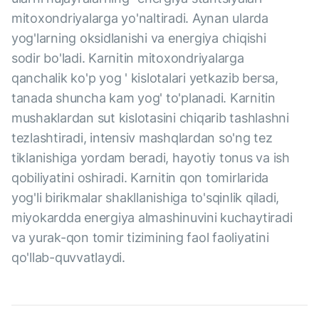
mitoxondriyalarga yo'naltiradi. Aynan ularda
yog'larning oksidlanishi va energiya chiqishi
sodir bo'ladi. Karnitin mitoxondriyalarga
qanchalik ko'p yog ' kislotalari yetkazib bersa,
tanada shuncha kam yog' to'planadi. Karnitin
mushaklardan sut kislotasini chiqarib tashlashni
tezlashtiradi, intensiv mashqlardan so'ng tez
tiklanishiga yordam beradi, hayotiy tonus va ish
qobiliyatini oshiradi. Karnitin qon tomirlarida
yog'li birikmalar shakllanishiga to'sqinlik qiladi,
miyokardda energiya almashinuvini kuchaytiradi
va yurak-qon tomir tizimining faol faoliyatini
qo'llab-quvvatlaydi.