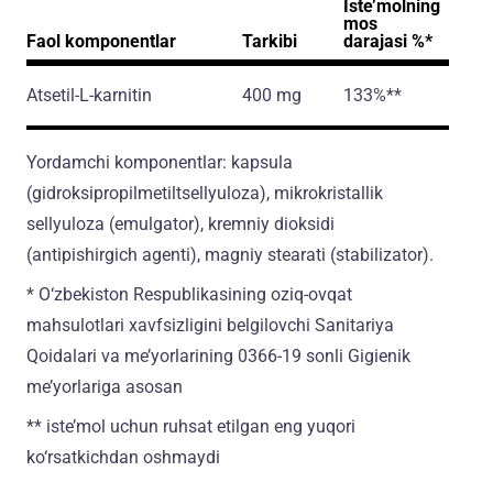
Iste’molning
mos
Faol komponentlar
Tarkibi
darajasi %*
Atsetil-L-karnitin
400 mg
133%**
Yordamchi komponentlar: kapsula
(gidroksipropilmetiltsellyuloza), mikrokristallik
sellyuloza (emulgator), kremniy dioksidi
(antipishirgich agenti), magniy stearati (stabilizator).
* O‘zbekiston Respublikasining oziq-ovqat
mahsulotlari xavfsizligini belgilovchi Sanitariya
Qoidalari va me’yorlarining 0366-19 sonli Gigienik
me’yorlariga asosan
** iste’mol uchun ruhsat etilgan eng yuqori
ko‘rsatkichdan oshmaydi