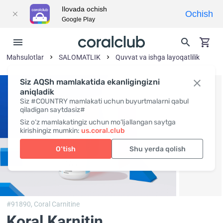
Ilovada ochish
Ochish
Google Play
Mahsulotlar
SALOMATLIK
Quvvat va ishga layoqatlilik
Siz AQSh mamlakatida ekanligingizni
aniqladik
Siz #COUNTRY mamlakati uchun buyurtmalarni qabul
qiladigan saytdasiz#
Siz o‘z mamlakatingiz uchun mo‘ljallangan saytga
kirishingiz mumkin:
us.coral.club
O‘tish
Shu yerda qolish
#91890,
Coral Carnitine
Koral Karnitin