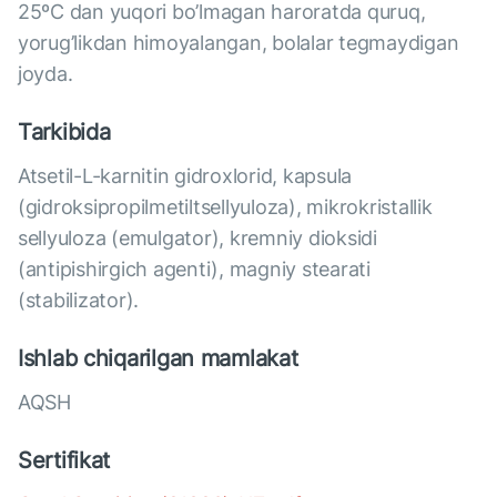
25ºС dan yuqori bo’lmagan haroratda quruq,
yorug’likdan himoyalangan, bolalar tegmaydigan
joyda.
Tarkibida
Atsetil-L-karnitin gidroxlorid, kapsula
(gidroksipropilmetiltsellyuloza), mikrokristallik
sellyuloza (emulgator), kremniy dioksidi
(antipishirgich agenti), magniy stearati
(stabilizator).
Ishlab chiqarilgan mamlakat
AQSH
Sertifikat