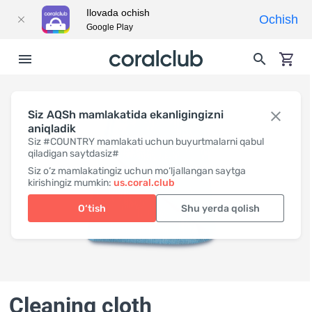
Ilovada ochish
Ochish
Google Play
Siz AQSh mamlakatida ekanligingizni
aniqladik
Siz #COUNTRY mamlakati uchun buyurtmalarni qabul
qiladigan saytdasiz#
Siz o‘z mamlakatingiz uchun mo‘ljallangan saytga
kirishingiz mumkin:
us.coral.club
O‘tish
Shu yerda qolish
Cleaning cloth