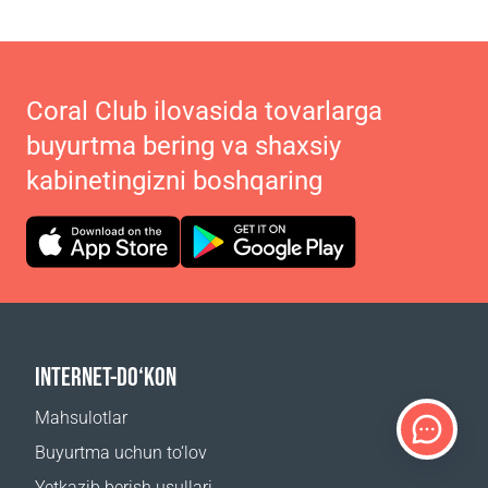
Coral Club ilovasida tovarlarga
buyurtma bering va shaxsiy
kabinetingizni boshqaring
INTERNET-DO‘KON
Mahsulotlar
Buyurtma uchun to‘lov
Yetkazib berish usullari