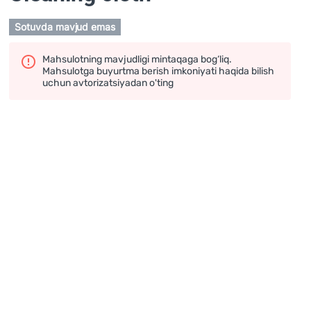
Sotuvda mavjud emas
Mahsulotning mavjudligi mintaqaga bog‘liq.
Mahsulotga buyurtma berish imkoniyati haqida bilish
uchun avtorizatsiyadan o'ting