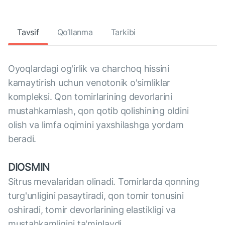
Tavsif
Qo‘llanma
Tarkibi
Oyoqlardagi og'irlik va charchoq hissini
kamaytirish uchun venotonik o'simliklar
kompleksi. Qon tomirlarining devorlarini
mustahkamlash, qon qotib qolishining oldini
olish va limfa oqimini yaxshilashga yordam
beradi.
DIOSMIN
Sitrus mevalaridan olinadi. Tomirlarda qonning
turg'unligini pasaytiradi, qon tomir tonusini
oshiradi, tomir devorlarining elastikligi va
mustahkamligini ta'minlaydi.