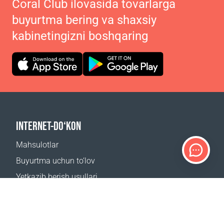
Coral Club ilovasida tovarlarga
buyurtma bering va shaxsiy
kabinetingizni boshqaring
INTERNET-DO‘KON
Mahsulotlar
Buyurtma uchun to‘lov
Yetkazib berish usullari
Qaytarish
Yetkazib berish kalkulyatori