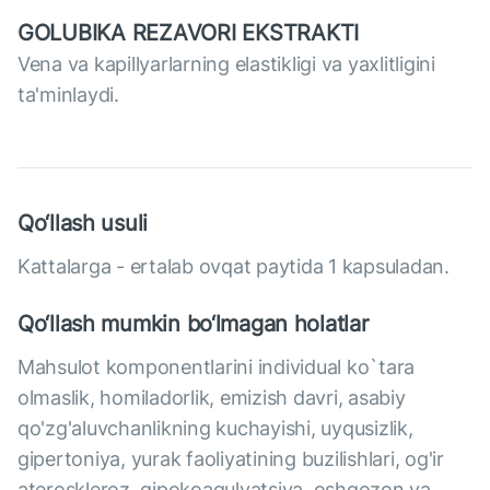
GOLUBIKA REZAVORI EKSTRAKTI
Vena va kapillyarlarning elastikligi va yaxlitligini
ta'minlaydi.
Qo‘llash usuli
Kattalarga - ertalab ovqat paytida 1 kapsuladan.
Qo‘llash mumkin bo‘lmagan holatlar
Mahsulot komponentlarini individual ko`tara
olmaslik, homiladorlik, emizish davri, asabiy
qo'zg'aluvchanlikning kuchayishi, uyqusizlik,
gipertoniya, yurak faoliyatining buzilishlari, og'ir
ateroskleroz, gipokoagulyatsiya, oshqozon va