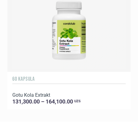
60 KAPSULA
9
Gotu Kola Extrakt
A
131,300.00 – 164,100.00
UZS