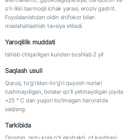
o'n ikki barmoqli ichak yarasi, eroziv gastrit.
Foydalanishdan oldin shifokor bilan
maslahatlashish tavsiya etiladi.
Yaroqlilik muddati
Ishlab chiqarilgan kundan boshlab 2 yil
Saqlash usuli
Quruq, to'g'ridan-to'g'ri quyosh nurlari
tushmaydigan, bolalar qo'li yetmaydigan joyda
+25 ° C dan yuqori bo'lmagan haroratda
saqlang.
Tarkibida
Diosmin, gotu kola o'ti ekstrakti, ot kashtani