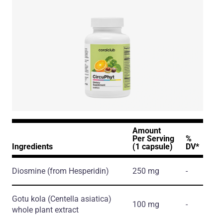
Amount
Per Serving
%
Ingredients
(1 capsule)
DV*
Diosmine
(from Hesperidin)
250 mg
-
Gotu kola
(Centella asiatica)
100 mg
-
whole plant extract