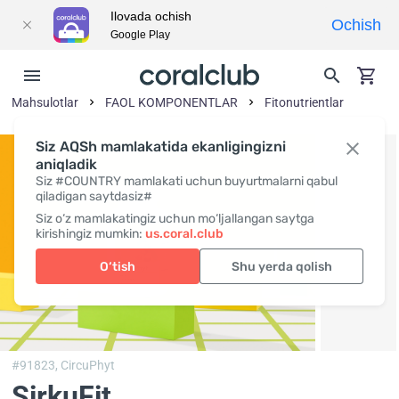
Ilovada ochish
Ochish
Google Play
Mahsulotlar
FAOL KOMPONENTLAR
Fitonutrientlar
Siz AQSh mamlakatida ekanligingizni
aniqladik
Siz #COUNTRY mamlakati uchun buyurtmalarni qabul
qiladigan saytdasiz#
Siz o‘z mamlakatingiz uchun mo‘ljallangan saytga
kirishingiz mumkin:
us.coral.club
O‘tish
Shu yerda qolish
#91823,
CircuPhyt
SirkuFit