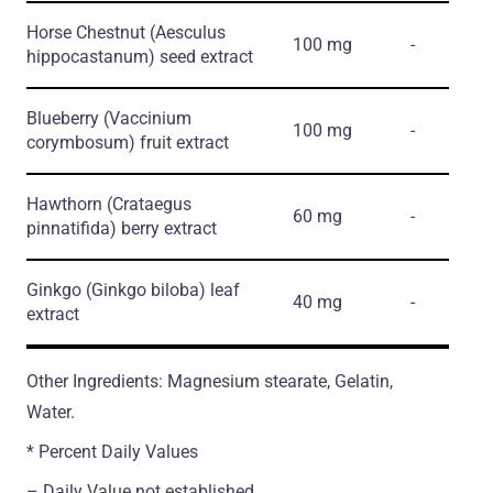
Horse Chestnut
(Aesculus
100 mg
-
hippocastanum)
seed extract
Blueberry
(Vaccinium
100 mg
-
corymbosum)
fruit extract
Hawthorn
(Crataegus
60 mg
-
pinnatifida)
berry extract
Ginkgo
(Ginkgo biloba)
leaf
40 mg
-
extract
Other Ingredients: Magnesium stearate, Gelatin,
Water.
* Percent Daily Values
– Daily Value not established.