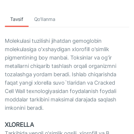
Tavsif
Qo‘llanma
Molekulasi tuzilishi jihatdan gemoglobin
molekulasiga o'xshaydigan xlorofill o'simlik
pigmentining boy manbai. Toksinlar va og'ir
metallarni chiqarib tashlash orqali organizmni
tozalashga yordam beradi. Ishlab chiqarishda
faqat yangi xlorella suvo`tlaridan va Cracked
Cell Wall texnologiyasidan foydalanish foydali
moddalar tarkibini maksimal darajada saqlash
imkonini beradi.
XLORELLA
Tarkibida yengil o'simlik oqsili, xlorofill va B