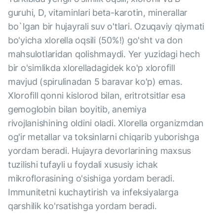
guruhi, D, vitaminlari beta-karotin, minerallar
bo`lgan bir hujayrali suv o'tlari. Ozuqaviy qiymati
bo'yicha xlorella oqsili (50%!) go'sht va don
mahsulotlaridan qolishmaydi. Yer yuzidagi hech
bir o'simlikda xlorelladagidek ko'p xlorofill
mavjud (spirulinadan 5 baravar ko'p) emas.
Xlorofill qonni kislorod bilan, eritrotsitlar esa
gemoglobin bilan boyitib, anemiya
rivojlanishining oldini oladi. Xlorella organizmdan
og'ir metallar va toksinlarni chiqarib yuborishga
yordam beradi. Hujayra devorlarining maxsus
tuzilishi tufayli u foydali xususiy ichak
mikroflorasining o'sishiga yordam beradi.
Immunitetni kuchaytirish va infeksiyalarga
qarshilik ko'rsatishga yordam beradi.