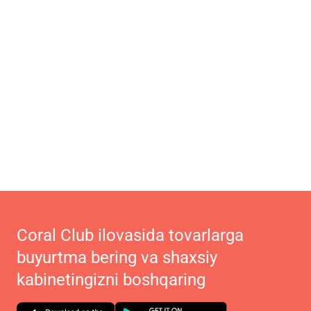
Coral Club ilovasida tovarlarga
buyurtma bering va shaxsiy
kabinetingizni boshqaring