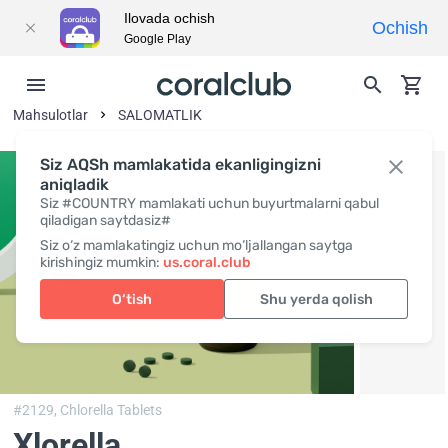
Ilovada ochish
Ochish
Google Play
Mahsulotlar
SALOMATLIK
Siz AQSh mamlakatida ekanligingizni
aniqladik
Siz #COUNTRY mamlakati uchun buyurtmalarni qabul
qiladigan saytdasiz#
Siz o‘z mamlakatingiz uchun mo‘ljallangan saytga
kirishingiz mumkin:
us.coral.club
O‘tish
Shu yerda qolish
#2129,
Chlorella Tablets
Xlorella