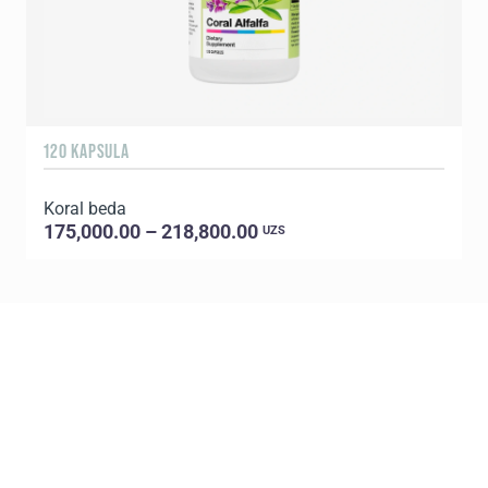
120 KAPSULA
6
Koral beda
K
175,000.00 – 218,800.00
UZS