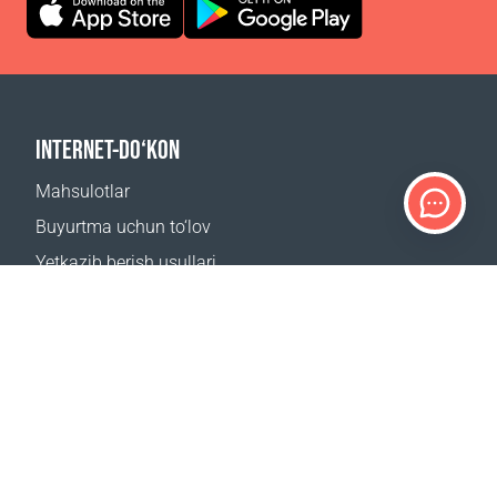
INTERNET-DO‘KON
Mahsulotlar
Buyurtma uchun to‘lov
Yetkazib berish usullari
Qaytarish
Yetkazib berish kalkulyatori
Sayt xaritasi
QO‘LLAB-QUVVATLASH
Bog‘lanish uchun