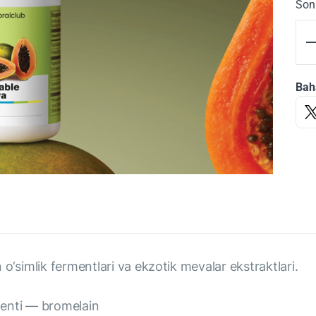
Son
Bah
o‘simlik fermentlari va ekzotik mevalar ekstraktlari.
menti — bromelain