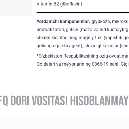
Vitamin B2
(riboflavin)
Yordamchi komponentlar:
glyukoza, mikrokris
aromatizatori, glitsin (maza va hid kuchaytirgic
stearin kislotasining magniy tuzi (yopishib qo
qolishga qarshi agent), steviolglikozidlar (shir
*O’zbekiston Respublikasining oziq-ovqat mahs
Qoidalari va me’yorlarining 0366-19 sonli Gig
FQ DORI VOSITASI HISOBLANMAY