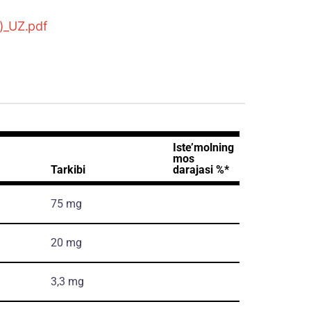
)_UZ.pdf
Iste’molning
mos
Tarkibi
darajasi %*
75 mg
20 mg
3,3 mg