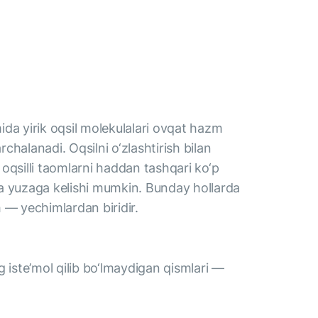
ida yirik oqsil molekulalari ovqat hazm
chalanadi. Oqsilni o‘zlashtirish bilan
oqsilli taomlarni haddan tashqari ko‘p
rda yuzaga kelishi mumkin. Bunday hollarda
 — yechimlardan biridir.
ng iste’mol qilib bo‘lmaydigan qismlari —