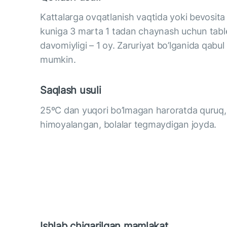
Kattalarga ovqatlanish vaqtida yoki bevosita
kuniga 3 marta 1 tadan chaynash uchun table
davomiyligi – 1 oy. Zaruriyat bo’lganida qabul 
mumkin.
Saqlash usuli
25ºС dan yuqori bo’lmagan haroratda quruq, 
himoyalangan, bolalar tegmaydigan joyda.
Ishlab chiqarilgan mamlakat