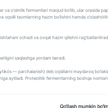
ar va o‘simlik fermentlari mavjud bo‘lib, ular orasida 
va oqsilli taomlarning hazm bo‘lishini hamda o‘zlashtirili
shtahani ochadi va ovqat hazm qilishni rag‘batlantirad
omatligini saqlashga yordam beradi.
. lytikós — parchalanish) deb oqsillarni maydaroq bo‘lak
iga aytiladi. Proteolitik fermentlarning boshqa nomlari
Qo‘llash mumkin bo‘lm