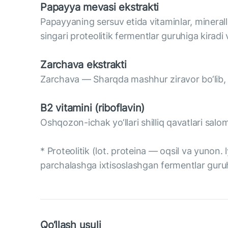
Papayya mevasi ekstrakti
Papayyaning sersuv etida vitaminlar, minerall
singari proteolitik fermentlar guruhiga kiradi 
Zarchava ekstrakti
Zarchava — Sharqda mashhur ziravor bo‘lib, i
B2 vitamini (riboflavin)
Oshqozon-ichak yo‘llari shilliq qavatlari sal
* Proteolitik (lot. proteina — oqsil va yunon
parchalashga ixtisoslashgan fermentlar guruh
Qo‘llash usuli