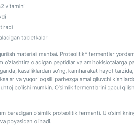
2 vitamini
ydi
tiradi
aladigan tabletkalar
ilish materiali manbai. Proteolitik* fermentlar yordam
m o‘zlashtira oladigan peptidlar va aminokislotalarga par
ganda, kasalliklardan so‘ng, kamharakat hayot tarzida, 
eksalar va yuqori oqsilli parhezga amal qiluvchi kishila
oj bo‘lishi mumkin. O‘simlik fermentlarini qabul qilish
dam beradigan o‘simlik proteolitik fermenti. U o‘simlikni
va poyasidan olinadi.