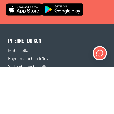
INTERNET-DO‘KON
Mahsulotlar
Buyurtma uchun to‘lov
Yetkazib berish usullari
Qaytarish
Yetkazib berish kalkulyatori
Sayt xaritasi
QO‘LLAB-QUVVATLASH