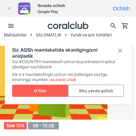
Ilovada ochish
Ochish
Google Play
Mahsulotlar
SALOMATLIK
Yurak va qon tomirlari
Siz AQSh mamlakatida ekanligingizni
aniqladik
Siz #COUNTRY mamlakati uchun buyurtmalarni qabul
qiladigan saytdasiz#
Siz o‘z mamlakatingiz uchun mo‘ljallangan saytga
kirishingiz mumkin:
us.coral.club
O‘tish
Shu yerda qolish
Sale 10%
08 - 15.08