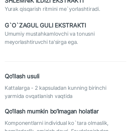
SHLEMNIK ILDIZI EKSTRAKTI
Yurak qisqarish ritmini me`yorlashtiradi.
G`O`ZAGUL GULI EKSTRAKTI
Umumiy mustahkamlovchi va tonusni
meyorlashtiruvchi ta'sirga ega.
Qo‘llash usuli
Kattalarga - 2 kapsuladan kunning birinchi
yarmida ovqatlanish vaqtida
Qo‘llash mumkin bo‘lmagan holatlar
Komponentlarni individual ko`tara olmaslik,