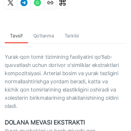
Tavsif
Qo‘llanma
Tarkibi
Yurak-qon tomir tizimining faoliyatini qo'llab-
quvvatlash uchun dorivor o'simliklar ekstraktlari
kompozitsiyasi. Arterial bosim va yurak tezligini
normallashtirishga yordam beradi, katta va
kichik qon tomirlarining elastikligini oshiradi va
xolesterin birikmalarining shakllanishining oldini
oladi.
DOLANA MEVASI EKSTRAKTI
Yurak mushaklari va bosh miyada qon