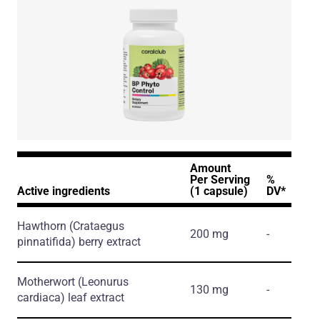
Amount
Per Serving
%
Active ingredients
(1 capsule)
DV*
Hawthorn
(Crataegus
200 mg
-
pinnatifida)
berry extract
Motherwort
(Leonurus
130 mg
-
cardiaca)
leaf extract