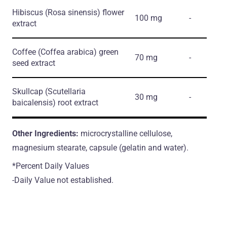
Hibiscus
(Rosa sinensis)
flower
100 mg
-
extract
Coffee
(Coffea arabica)
green
70 mg
-
seed extract
Skullcap
(Scutellaria
30 mg
-
baicalensis)
root extract
Other Ingredients:
microcrystalline cellulose,
magnesium stearate, capsule (gelatin and water).
*Percent Daily Values
-Daily Value not established.