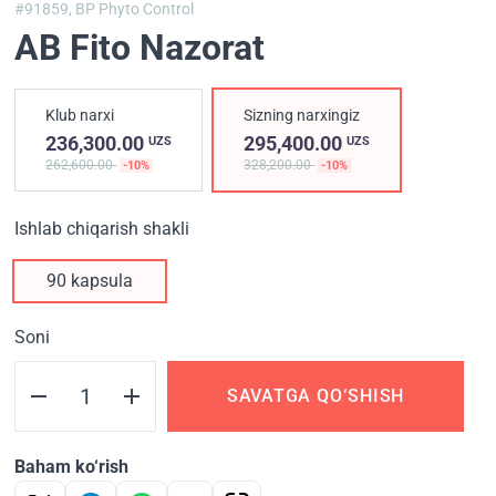
#91859,
BP Phyto Control
AB Fito Nazorat
Klub narxi
Sizning narxingiz
236,300.00
295,400.00
UZS
UZS
262,600.00
328,200.00
-10%
-10%
Ishlab chiqarish shakli
90 kapsula
Soni
SAVATGA QO‘SHISH
Baham ko‘rish