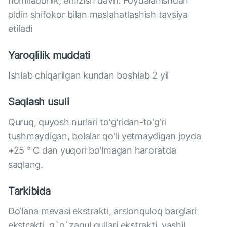
homiladorlik, emizish davri. Foydalanishdan
oldin shifokor bilan maslahatlashish tavsiya
etiladi
Yaroqlilik muddati
Ishlab chiqarilgan kundan boshlab 2 yil
Saqlash usuli
Quruq, quyosh nurlari to'g'ridan-to'g'ri
tushmaydigan, bolalar qo'li yetmaydigan joyda
+25 ° C dan yuqori bo'lmagan haroratda
saqlang.
Tarkibida
Do‘lana mevasi ekstrakti, arslonquloq barglari
ekstrakti, g`o`zagul gullari ekstrakti, yashil