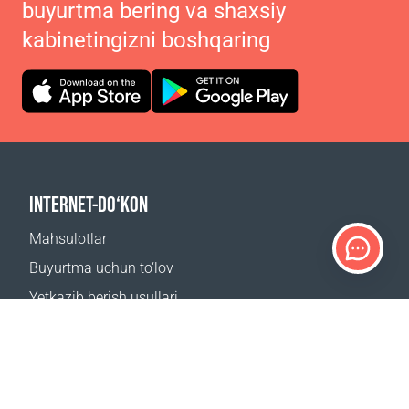
buyurtma bering va shaxsiy
kabinetingizni boshqaring
INTERNET-DO‘KON
Mahsulotlar
Buyurtma uchun to‘lov
Yetkazib berish usullari
Qaytarish
Yetkazib berish kalkulyatori
Sayt xaritasi