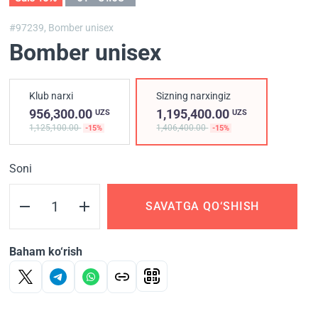
#97239,
Bomber unisex
Bomber unisex
Klub narxi
Sizning narxingiz
956,300.00
1,195,400.00
UZS
UZS
1,125,100.00
1,406,400.00
-15%
-15%
Soni
SAVATGA QO‘SHISH
Baham ko‘rish