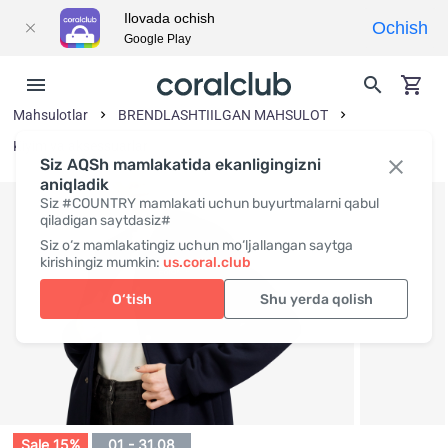
Ilovada ochish
Ochish
Google Play
Mahsulotlar
BRENDLASHTIILGAN MAHSULOT
Kiyim va aksessuarlar
Siz AQSh mamlakatida ekanligingizni
aniqladik
Siz #COUNTRY mamlakati uchun buyurtmalarni qabul
qiladigan saytdasiz#
Siz o‘z mamlakatingiz uchun mo‘ljallangan saytga
kirishingiz mumkin:
us.coral.club
O‘tish
Shu yerda qolish
Sale 15%
01 - 31.08