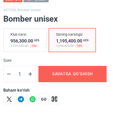
#97238,
Bomber unisex
Bomber unisex
Klub narxi
Sizning narxingiz
956,300.00
1,195,400.00
UZS
UZS
1,125,100.00
1,406,400.00
-15%
-15%
Soni
SAVATGA QO‘SHISH
Baham ko‘rish