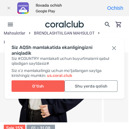
Ilovada ochish
Ochish
Google Play
Mahsulotlar
BRENDLASHTIILGAN MAHSULOT
Kiyim va aksessuarlar
Siz AQSh mamlakatida ekanligingizni
aniqladik
Siz #COUNTRY mamlakati uchun buyurtmalarni qabul
qiladigan saytdasiz#
Siz o‘z mamlakatingiz uchun mo‘ljallangan saytga
kirishingiz mumkin:
us.coral.club
O‘tish
Shu yerda qolish
Sale 15%
01 - 31.08