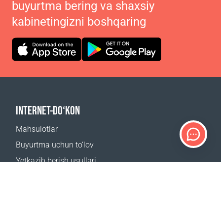
buyurtma bering va shaxsiy
kabinetingizni boshqaring
INTERNET-DO‘KON
Mahsulotlar
Buyurtma uchun to‘lov
Yetkazib berish usullari
Qaytarish
Yetkazib berish kalkulyatori
Sayt xaritasi