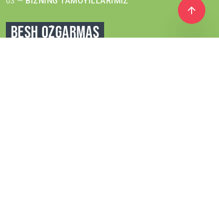
03 —
BIZNING TAMOYILLARIMIZ
BESH O`ZGARMAS
TAMOYILLAR
Coral Club dunyoning barcha burchaklaridan olingan
ingredientlardan yaratilgan keng turdagi mahsulotlarni
taklif etadi.
Biroq, ularning barchasini 5 doimiy tamoyilga
asoslangan
ishlab chiqarishda qo'llaniladigan yagona
yondashuv birlashtirida: