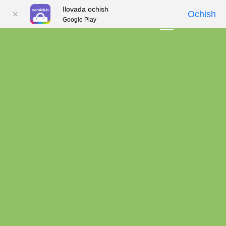
Ilovada ochish
Ochish
Google Play
01
02
03
04
05